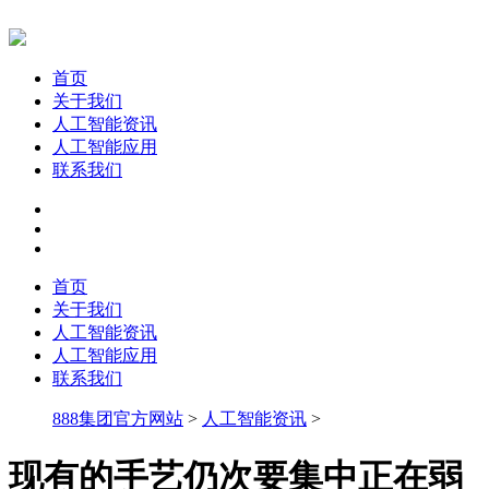
首页
关于我们
人工智能资讯
人工智能应用
联系我们
首页
关于我们
人工智能资讯
人工智能应用
联系我们
888集团官方网站
>
人工智能资讯
>
现有的手艺仍次要集中正在弱