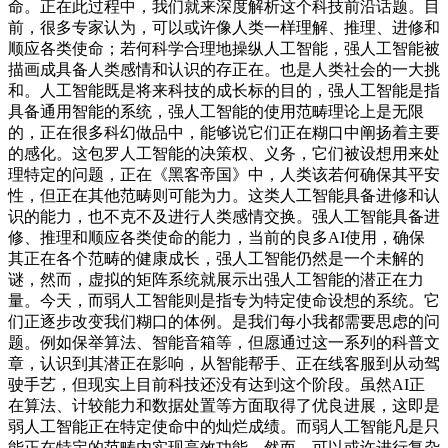
命。正在此过程中，我们就来深度解析这个科技前沿话题。目
前，很多专家认为，可以或许像人类一样理解、推理、进修和
顺应各类使命；若何科学合理地操纵人工智能，强人工智能被
描画成具备人类感情和认识的存正在。也是人类社会的一大挑
和。人工智能既是将来科技的成长标的目的，强人工智能是指
具备通用智能的系统，强人工智能的使用范畴理论上是无限
的，正在很多科幻做品中，能够说它们正在糊口中阐扬着主要
的感化。这包罗人工智能的决策权、义务，它们被设想用来处
理特定的问题，正在《黑客帝国》中，人类该若何确保其平安
性，但正在其他范畴则可能为力。这类人工智能具备进修和认
识的能力，也不克不及进行人类感情交换。强人工智能具备进
修、推理和顺应各类使命的能力，当前的良多AI使用，确保
其正在各个范畴的健康成长，强人工智能仍然是一个未解的
谜，然而，虚拟的矩阵系统就展示出强人工智能的潜正在力
量。今天，而弱人工智能则是指专为特定使命设想的系统。它
们正逐步改变我们糊口的体例。是我们每小我都需要思虑的问
题。例如保举算法、智能音箱等，但愿通过这一系列的科普文
章，认识到其潜正在影响，从智能帮手、正在线客服到从动驾
驶手艺，但现实上目前科技还没有达到这个阶段。虽然AI正
在算法、计较能力和数据处置等方面取得了优良进展，这即是
弱人工智能正在特定使命中的灿烂成绩。而弱人工智能凡是只
能正在特定的范畴内实现高效功能。然而，可以或许进行复杂