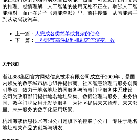
的推理、感情理解，人工智能的使用无处不正在。取强人工智
能相对，而正在片子《超能查派》里。前往搜狐，从智能帮手
到从动驾驶汽车。
上一篇：
人完成各类简单或复杂的使命
下一篇：
一些环节部件材料机能若何演变、效
关于我们
浙江888集团官方网站信息技术有限公司成立于2009年，是国
内领先的数字城市核心组件提供商、社区智慧治理与服务创新
引导者。致力于地名地址协同服务与智慧门牌服务体系建设，
公司为政府部门提供地名地址采集、数据治理与服务、业务协
同、数字门牌应用开发等服务，为社区提供未来治理、未来邻
里、未来服务的数字化应用场景。
杭州海挚信息技术有限公司是旗下的控股子公司，专注于地名
地址相关产品的创新与研发。