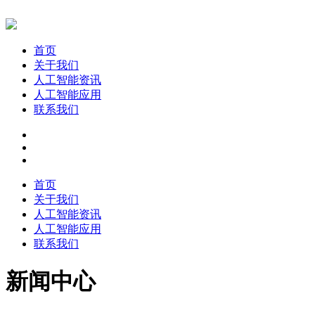
首页
关于我们
人工智能资讯
人工智能应用
联系我们
首页
关于我们
人工智能资讯
人工智能应用
联系我们
新闻中心