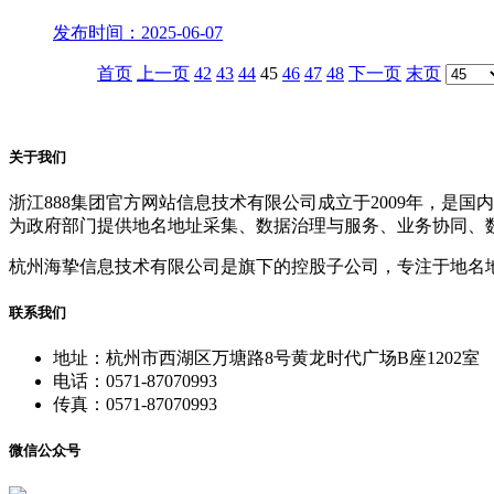
发布时间：2025-06-07
首页
上一页
42
43
44
45
46
47
48
下一页
末页
关于我们
浙江888集团官方网站信息技术有限公司成立于2009年，
为政府部门提供地名地址采集、数据治理与服务、业务协同、
杭州海挚信息技术有限公司是旗下的控股子公司，专注于地名
联系我们
地址：杭州市西湖区万塘路8号黄龙时代广场B座1202室
电话：0571-87070993
传真：0571-87070993
微信公众号